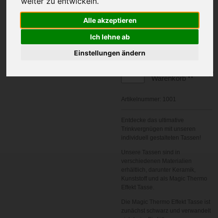
weiter zu entwickeln.
Alle akzeptieren
Ihre Wunschname
Ich lehne ab
Einstellungen ändern
In den
Warenkorb
Artikelnummer:
1001
Entdecke das ultimative
Trinkvergnügen mit unseren
individuell gestalteten Tassen!
Unsere Tassen sind in
verschiedenen Materialien
erhältlich, darunter Keramik,
Kunststoff und als Magic Thermo
Effekt Tasse.
Die Magic Thermo Effekt Tasse ist
zunächst schwarz und verwandelt