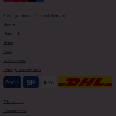
n
o
i
i
a
s
u
n
k
c
t
T
t
T
e
a
u
e
o
b
Zahlungsarten und Versandinformationen
g
b
r
k
o
r
e
e
o
Newsletter
a
s
k
m
t
Über mich
Home
Shop
Urnen Tasche
Rohlinge und Lizenzen
Erklärvideos
Produktvideos