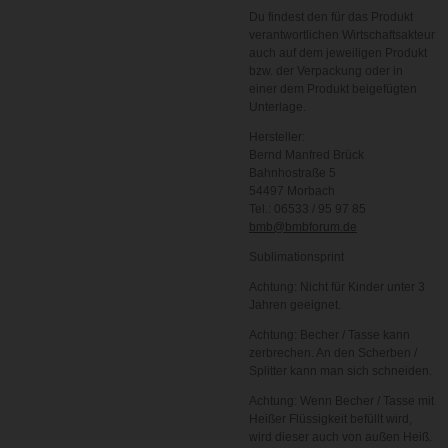
Du findest den für das Produkt
verantwortlichen Wirtschaftsakteur
auch auf dem jeweiligen Produkt
bzw. der Verpackung oder in
einer dem Produkt beigefügten
Unterlage.
Hersteller:
Bernd Manfred Brück
Bahnhostraße 5
54497 Morbach
Tel.: 06533 / 95 97 85
bmb@bmbforum.de
Sublimationsprint
Achtung: Nicht für Kinder unter 3
Jahren geeignet.
Achtung: Becher / Tasse kann
zerbrechen. An den Scherben /
Splitter kann man sich schneiden.
Achtung: Wenn Becher / Tasse mit
Heißer Flüssigkeit befüllt wird,
wird dieser auch von außen Heiß.