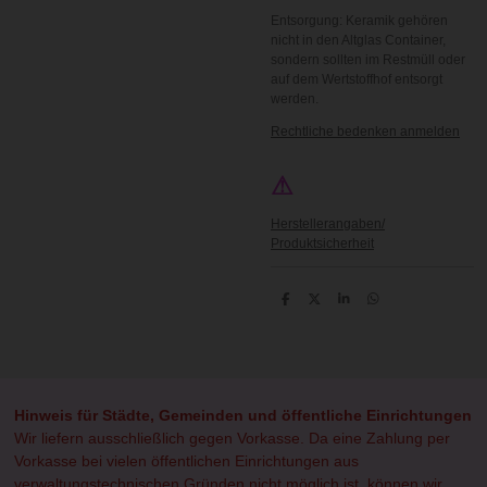
Entsorgung: Keramik gehören
nicht in den Altglas Container,
sondern sollten im Restmüll oder
auf dem Wertstoffhof entsorgt
werden.
Rechtliche bedenken anmelden
⚠
Herstellerangaben/
Produktsicherheit
T
T
T
T
e
e
e
e
i
i
i
i
l
l
l
l
e
e
e
e
n
n
n
n
Hinweis für Städte, Gemeinden und öffentliche Einrichtungen
Wir liefern ausschließlich gegen Vorkasse. Da eine Zahlung per
Vorkasse bei vielen öffentlichen Einrichtungen aus
verwaltungstechnischen Gründen nicht möglich ist, können wir