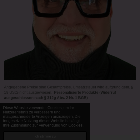
Angegebene Preise sind Gesamtpreise. Umsatzsteuer wird aufgrund gem. §
19 UStG nicht ausgewiesen.
Personalisierte Produkte (Widerruf
ausgeschlossen nach § 312g Abs. 2 Nr. 1 BGB)
Diese Website verwendet Cookies, um Ihr
Nutzererlebnis zu verbessern und
maßgeschneiderte Anzeigen anzuzeigen. Die
© 1998 - 2026 Bernd Manfred Brück
fortgesetzte Nutzung dieser Website bestätigt
Mit Unterstützung von
Webador
Ihre Zustimmung zur Verwendung von Cookies.
Ich stimme zu