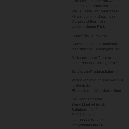
sich beim Einfüllen von warmen
oder heißen Getränken in eine
Weiße Tasse. Während dieser
Verwandlung wird auch das
Design sichtbar – ein
wunderschöner Effekt.
Tasse / Becher Motive:
"Kunstvoll - Sprechstundenhilfe
Medizinische Fachangestellte "
Du kannst diese Tasse mit oder
ohne Personalisierung bestellen.
Details zur Produktsicherheit
Verantwortlich für dieses Produkt
ist der in der
EU ansässige Wirtschaftsakteur:
Der Taschenmacher
Bernd Manfred Brück
Bahnhofstraße 5
54497 Morbach
Tel.: 06533 95 97 85
bmb@bmbforum.de