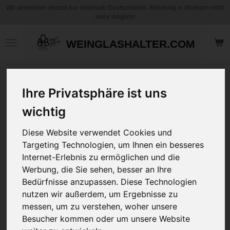
Wir versenden derzeit nur innerhalb Deutschlands. Abholung in Morbach nicht
Zum
mehr möglich!
Hauptinhalt
springen
WEINGLASHALTER.COM
Motiv Kaffee
Ihre Privatsphäre ist uns
Becher / Tasse -
Sprechstundenhilfe
wichtig
Medizinische
Fachangestellte -
Diese Website verwendet Cookies und
mit und ohne
Targeting Technologien, um Ihnen ein besseres
Personalisierung
Internet-Erlebnis zu ermöglichen und die
Werbung, die Sie sehen, besser an Ihre
Bedürfnisse anzupassen. Diese Technologien
12,95 €
zzgl.
Versandkosten
nutzen wir außerdem, um Ergebnisse zu
messen, um zu verstehen, woher unsere
Besucher kommen oder um unsere Website
Art