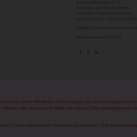
Waschbeständigkeit: 60 °C
Nur Color- und Feinwaschmittel
verwenden. Textil vor der Wäsche
auf links wenden. Trockner geeignet
T-Shirt
100% Baumwolle
Grammatur
Versandkostenanteil 2,95 €
T
T
T
e
e
e
i
i
i
l
l
l
e
e
e
n
n
n
orkasse bei vielen öffentlichen Einrichtungen aus verwaltungstechnisc
rten Händler oder eine andere Stelle, die unsere Zahlungsbedingungen erf
d durch einen geschützten Musterschutz gesichert. Jede Nachahmung od