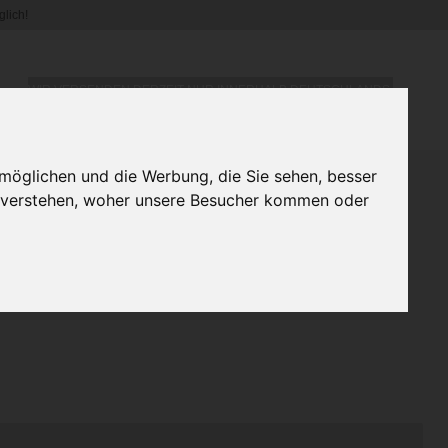
lich!
WIR VERSENDEN DERZEIT NUR INNERHALB DEUTSCHLANDS.
möglichen und die Werbung, die Sie sehen, besser
u verstehen, woher unsere Besucher kommen oder
gn Druck Bunter Esel mit
rlenkette in 5 Farben von