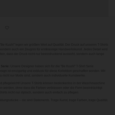
"Be Kuuhl" legen wir größten Wert auf Qualität. Der Druck auf unseren T-Shirts
t, sondern auch ein Zeugnis für erstklassige Handwerkskunst. Jedes Detail wird
ellen, dass der Druck nicht nur beeindruckend aussieht, sondern auch lange
 Serie:
Unsere Designer haben sich für die "Be Kuuhl" T-Shirt Serie
ign ist einzigartig und exklusiv für diese Kollektion geschaffen worden. Wir
rts nicht nur Mode sind, sondern auch individuelle Kunstwerke.
nd pflegeleicht! Unsere T-Shirts können bedenkenlos in der Waschmaschine
n werden, ohne dass die Farben verblassen oder die Form beeinträchtigt
hirts nicht nur stylisch, sondern auch einfach zu pflegen.
eidungsstücke – sie sind Statements. Trage Kunst, trage Farben, trage Qualität.