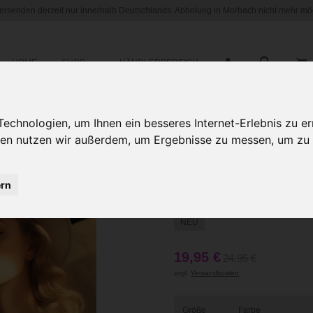
versenden derzeit nur innerhalb Deutschlands. Abholung in Morbach nicht mehr mög
HOME
SHOP
HÄNDLERBEREICH
chnologien, um Ihnen ein besseres Internet-Erlebnis zu er
gien nutzen wir außerdem, um Ergebnisse zu messen, um z
T-Shirt Desi
Krone und Pe
ern
M bis XXXL
NEU
19,95 €
24,95 €
zzgl.
Versandkosten
Größe
Farbe