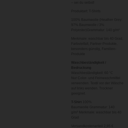
– sei du selbst!
Produktart: T-Shirts
100% Baumwolle (Heather Grey:
97% Baumwolle / 3%
Polyester)Grammatur: 140 g/m²
Merkmale: waschbar bis 40 Grad,
Farbvielfalt, Partner-Produkte,
besonders günstig, Familien-
Produkte
Waschbeständigkeit /
Bedruckung
Waschbeständigkeit: 60 °C
Nur Color- und Feinwaschmittel
verwenden. Textil vor der Wäsche
auf links wenden. Trockner
geeignet.
T-Shirt
100%
Baumwolle
Grammatur: 140
g/m²
Merkmale: waschbar bis 40
Grad
Versandkostenanteil 2,95 €