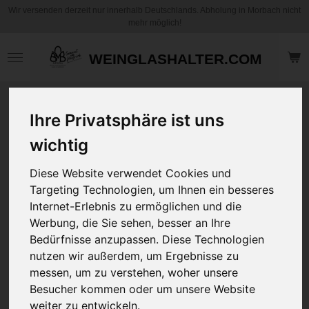
Wir versenden derzeit nur innerhalb Deutschlands. Abholung in Morbach nicht
Zum
mehr möglich!
Hauptinhalt
springen
WEINGLASHALTER.COM
T-Shirt Design
Ihre Privatsphäre ist uns
Druck Prinzessin
mit Krone und
wichtig
Perlenkette in 5
Diese Website verwendet Cookies und
Farben von M bis
Targeting Technologien, um Ihnen ein besseres
XXXL
Internet-Erlebnis zu ermöglichen und die
NEU
Werbung, die Sie sehen, besser an Ihre
Bedürfnisse anzupassen. Diese Technologien
19,95 €
24,95 €
nutzen wir außerdem, um Ergebnisse zu
zzgl.
Versandkosten
messen, um zu verstehen, woher unsere
Besucher kommen oder um unsere Website
Größe
weiter zu entwickeln.