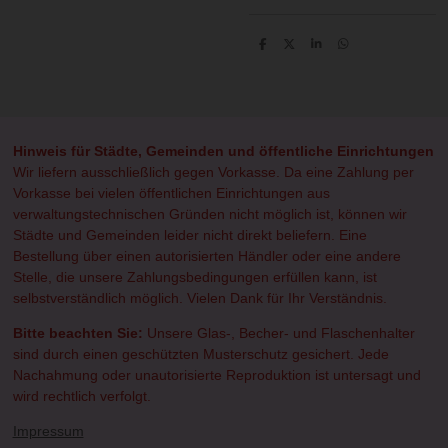
T
T
T
T
e
e
e
e
i
i
i
i
l
l
l
l
e
e
e
e
n
n
n
n
Hinweis für Städte, Gemeinden und öffentliche Einrichtungen
Wir liefern ausschließlich gegen Vorkasse. Da eine Zahlung per
Vorkasse bei vielen öffentlichen Einrichtungen aus
verwaltungstechnischen Gründen nicht möglich ist, können wir
Städte und Gemeinden leider nicht direkt beliefern. Eine
Bestellung über einen autorisierten Händler oder eine andere
Stelle, die unsere Zahlungsbedingungen erfüllen kann, ist
selbstverständlich möglich. Vielen Dank für Ihr Verständnis.
Bitte beachten Sie:
Unsere Glas-, Becher- und Flaschenhalter
sind durch einen geschützten Musterschutz gesichert. Jede
Nachahmung oder unautorisierte Reproduktion ist untersagt und
wird rechtlich verfolgt.
Impressum