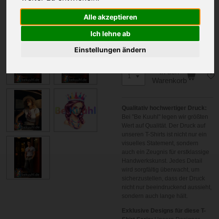
Alle akzeptieren
Farbe
Ich lehne ab
Einstellungen ändern
In den
Warenkorb
Qualitativ hochwertiger Druck:
Bei "Be Kuuhl" legen wir größten
Wert auf Qualität. Der Druck auf
unseren T-Shirts ist nicht nur ein
visuelles Statement, sondern
auch ein Zeugnis für erstklassige
Handwerkskunst. Jedes Detail
wird sorgfältig überwacht, um
sicherzustellen, dass der Druck
nicht nur beeindruckend aussieht,
sondern auch lange hält.
Exklusive Designs für diese T-