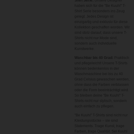
Shirt Serie:
Unsere Designer
haben sich für die "Be Kuuhl" T-
Shirt Serie besonders ins Zeug
gelegt. Jedes Design ist
einzigartig und exklusiv für diese
Kollektion geschaffen worden. Wir
sind stolz darauf, dass unsere T-
Shirts nicht nur Mode sind,
sondern auch individuelle
Kunstwerke.
Waschbar bis 40 Grad:
Praktisch
und pflegeleicht! Unsere T-Shirts
können bedenkenlos in der
Waschmaschine bei bis zu 40
Grad Celsius gewaschen werden,
ohne dass die Farben verblassen
oder die Form beeinträchtigt wird.
So bleiben deine "Be Kuuhl" T-
Shirts nicht nur stylisch, sondern
auch einfach zu pflegen.
"Be Kuuhl" T-Shirts sind nicht nur
Kleidungsstücke – sie sind
Statements. Trage Kunst, trage
Farben, trage Qualität. Sei Kuuhl