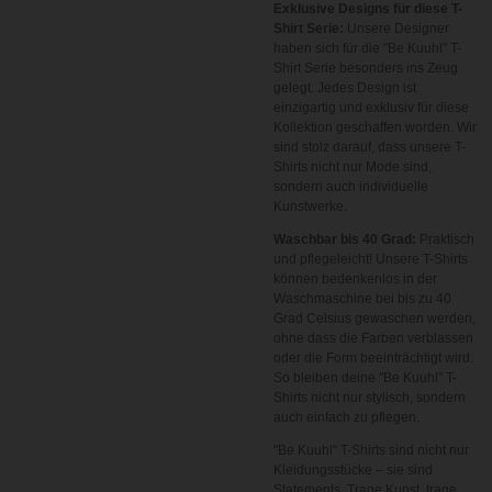
Exklusive Designs für diese T-
Shirt Serie:
Unsere Designer
haben sich für die "Be Kuuhl" T-
Shirt Serie besonders ins Zeug
gelegt. Jedes Design ist
einzigartig und exklusiv für diese
Kollektion geschaffen worden. Wir
sind stolz darauf, dass unsere T-
Shirts nicht nur Mode sind,
sondern auch individuelle
Kunstwerke.
Waschbar bis 40 Grad:
Praktisch
und pflegeleicht! Unsere T-Shirts
können bedenkenlos in der
Waschmaschine bei bis zu 40
Grad Celsius gewaschen werden,
ohne dass die Farben verblassen
oder die Form beeinträchtigt wird.
So bleiben deine "Be Kuuhl" T-
Shirts nicht nur stylisch, sondern
auch einfach zu pflegen.
"Be Kuuhl" T-Shirts sind nicht nur
Kleidungsstücke – sie sind
Statements. Trage Kunst, trage