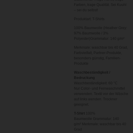
Farben, trage Qualität. Sei Kuuhl
– sei du selbst!
Produktart: T-Shirts
100% Baumwolle (Heather Grey:
97% Baumwolle / 3%
Polyester)Grammatur: 140 g/m²
Merkmale: waschbar bis 40 Grad,
Farbvielfalt, Partner-Produkte,
besonders günstig, Familien-
Produkte
Waschbeständigkeit /
Bedruckung
Waschbeständigkeit: 60 °C
Nur Color- und Feinwaschmittel
verwenden. Textil vor der Wäsche
auf links wenden. Trockner
geeignet.
T-Shirt
100%
Baumwolle
Grammatur: 140
g/m²
Merkmale: waschbar bis 40
Grad