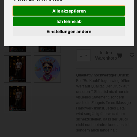
Größe
Alle akzeptieren
Farbe
Ich lehne ab
Einstellungen ändern
In den
Warenkorb
Qualitativ hochwertiger Druck:
Bei "Be Kuuhl" legen wir größten
Wert auf Qualität. Der Druck auf
unseren T-Shirts ist nicht nur ein
visuelles Statement, sondern
auch ein Zeugnis für erstklassige
Handwerkskunst. Jedes Detail
wird sorgfältig überwacht, um
sicherzustellen, dass der Druck
nicht nur beeindruckend aussieht,
sondern auch lange hält.