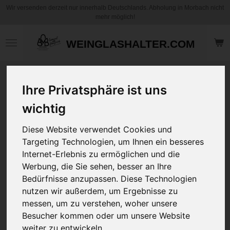
Wir versenden derzeit nur innerhalb Deutschlands. Abholung in Morbach nicht
Zum
mehr möglich!
Hauptinhalt
springen
WEINGLASHALTER.COM
T-Shirt Design
Ihre Privatsphäre ist uns
Druck Prinzessin
mit Krone,
wichtig
Sonnenbrille und
Diese Website verwendet Cookies und
Perlenkette in 5
Targeting Technologien, um Ihnen ein besseres
Farben von M bis
Internet-Erlebnis zu ermöglichen und die
XXXL
Werbung, die Sie sehen, besser an Ihre
NEU
Bedürfnisse anzupassen. Diese Technologien
nutzen wir außerdem, um Ergebnisse zu
19,95 €
24,95 €
messen, um zu verstehen, woher unsere
zzgl.
Versandkosten
Besucher kommen oder um unsere Website
weiter zu entwickeln.