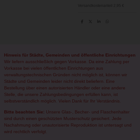
Versandkostenanteil 2,95 €
T
T
T
T
e
e
e
e
i
i
i
i
l
l
l
l
e
e
e
e
n
n
n
n
Hinweis für Städte, Gemeinden und öffentliche Einrichtungen
Wir liefern ausschließlich gegen Vorkasse. Da eine Zahlung per
Vorkasse bei vielen öffentlichen Einrichtungen aus
verwaltungstechnischen Gründen nicht möglich ist, können wir
Städte und Gemeinden leider nicht direkt beliefern. Eine
Bestellung über einen autorisierten Händler oder eine andere
Stelle, die unsere Zahlungsbedingungen erfüllen kann, ist
selbstverständlich möglich. Vielen Dank für Ihr Verständnis.
Bitte beachten Sie:
Unsere Glas-, Becher- und Flaschenhalter
sind durch einen geschützten Musterschutz gesichert. Jede
Nachahmung oder unautorisierte Reproduktion ist untersagt und
wird rechtlich verfolgt.