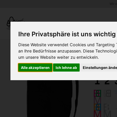
Wir 
Zum
Hauptinhalt
springen
WEINGLASHALTER.COM
Ihre Privatsphäre ist uns wichtig
Diese Website verwendet Cookies und Targeting Te
an Ihre Bedürfnisse anzupassen. Diese Technolo
um unsere Website weiter zu entwickeln.
Alle akzeptieren
Ich lehne ab
Einstellungen änd