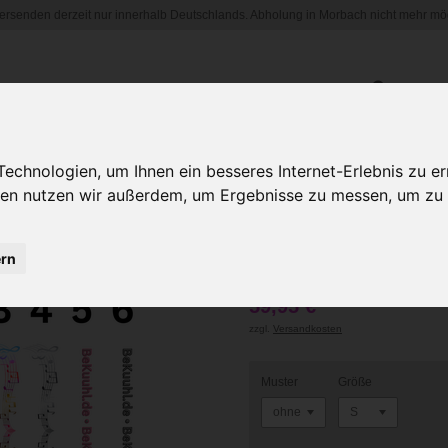
versenden derzeit nur innerhalb Deutschlands. Abholung in Morbach nicht mehr mög
HOME
SHOP
HÄNDLERBEREICH
chnologien, um Ihnen ein besseres Internet-Erlebnis zu er
gien nutzen wir außerdem, um Ergebnisse zu messen, um z
Be Kuuhl Men
Print 6 Must
ern
59,95 €
zzgl.
Versandkosten
Muster
Größe