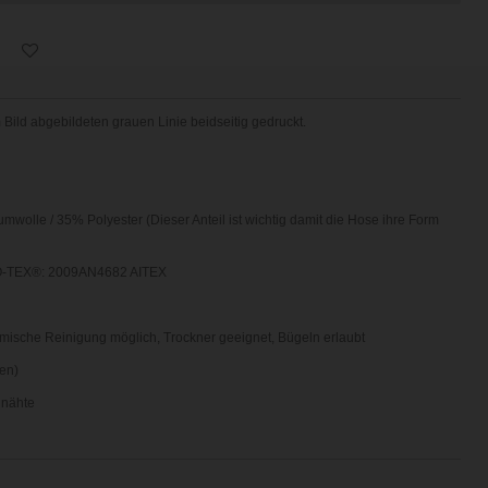
Bild abgebildeten grauen Linie beidseitig gedruckt.
wolle / 35% Polyester (Dieser Anteil ist wichtig damit die Hose ihre Form
-TEX®: 2009AN4682 AITEX
mische Reinigung möglich,
Trockner geeignet,
Bügeln erlaubt
en)
nnähte