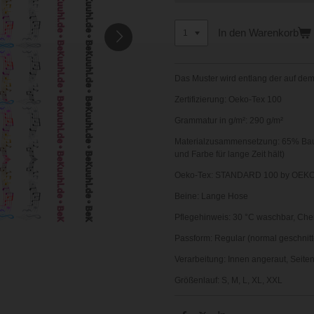
In den Warenkorb
Das Muster wird entlang der auf dem 
Zertifizierung:
Oeko-Tex 100
Grammatur in g/m²:
290 g/m²
Materialzusammensetzung:
65% Baum
und Farbe für lange Zeit hält)
Oeko-Tex:
STANDARD 100 by OEKO
Beine:
Lange Hose
Pflegehinweis:
30 °C waschbar,
Che
Passform:
Regular (normal geschnitt
Verarbeitung:
Innen angeraut,
Seite
Größenlauf:
S, M, L, XL, XXL