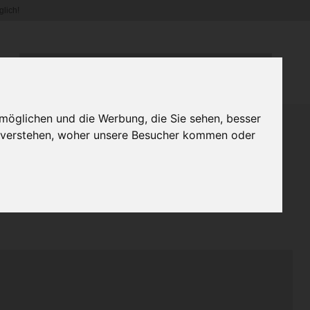
lich!
WIR VERSENDEN DERZEIT NUR INNERHALB DEUTSCHLANDS.
möglichen und die Werbung, die Sie sehen, besser
u verstehen, woher unsere Besucher kommen oder
´s Sweat Pants mit Seiten
er zur Auswahl