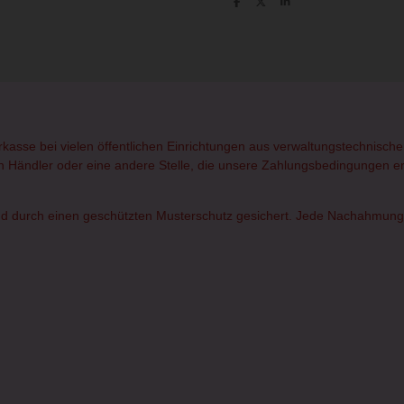
T
T
T
e
e
e
i
i
i
l
l
l
e
e
e
n
n
n
orkasse bei vielen öffentlichen Einrichtungen aus verwaltungstechnisc
rten Händler oder eine andere Stelle, die unsere Zahlungsbedingungen erf
d durch einen geschützten Musterschutz gesichert. Jede Nachahmung od