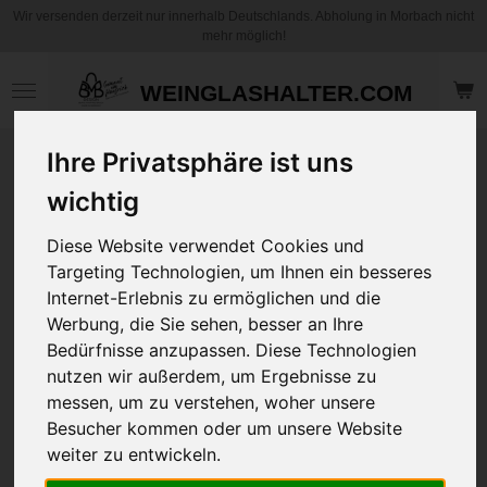
Wir versenden derzeit nur innerhalb Deutschlands. Abholung in Morbach nicht
Zum
mehr möglich!
Hauptinhalt
springen
WEINGLASHALTER.COM
Ihre Privatsphäre ist uns
T-Shirt Unisex "Be
Kuuhl" 4 Seitiger
wichtig
Druck - Urkuh Mani
Diese Website verwendet Cookies und
White/Black
Targeting Technologien, um Ihnen ein besseres
Internet-Erlebnis zu ermöglichen und die
29,95 €
Werbung, die Sie sehen, besser an Ihre
zzgl.
Versandkosten
Bedürfnisse anzupassen. Diese Technologien
nutzen wir außerdem, um Ergebnisse zu
Größe
messen, um zu verstehen, woher unsere
Besucher kommen oder um unsere Website
weiter zu entwickeln.