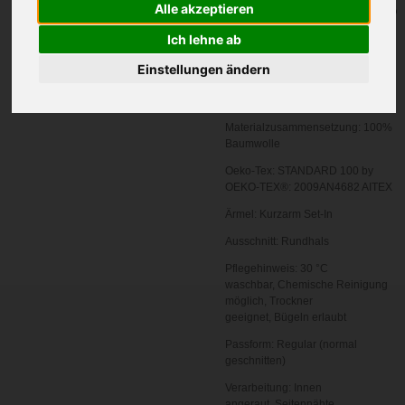
In den
Alle akzeptieren
Warenkorb
Ich lehne ab
Einstellungen ändern
Zertifizierung:
Oeko-Tex 100
Grammatur in g/m²:
155 g/m²
Materialzusammensetzung:
100%
Baumwolle
Oeko-Tex:
STANDARD 100 by
OEKO-TEX®: 2009AN4682 AITEX
Ärmel:
Kurzarm
Set-In
Ausschnitt:
Rundhals
Pflegehinweis:
30 °C
waschbar,
Chemische Reinigung
möglich,
Trockner
geeignet,
Bügeln erlaubt
Passform:
Regular (normal
geschnitten)
Verarbeitung:
Innen
angeraut,
Seitennähte