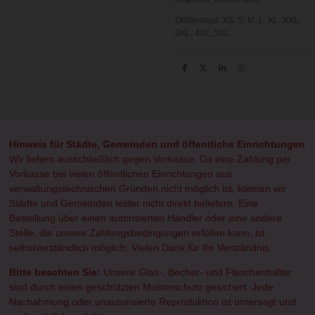
Größenlauf:
XS, S, M, L, XL, XXL,
3XL, 4XL, 5XL
T
T
T
T
e
e
e
e
i
i
i
i
l
l
l
l
e
e
e
e
n
n
n
n
Hinweis für Städte, Gemeinden und öffentliche Einrichtungen
Wir liefern ausschließlich gegen Vorkasse. Da eine Zahlung per
Vorkasse bei vielen öffentlichen Einrichtungen aus
verwaltungstechnischen Gründen nicht möglich ist, können wir
Städte und Gemeinden leider nicht direkt beliefern. Eine
Bestellung über einen autorisierten Händler oder eine andere
Stelle, die unsere Zahlungsbedingungen erfüllen kann, ist
selbstverständlich möglich. Vielen Dank für Ihr Verständnis.
Bitte beachten Sie:
Unsere Glas-, Becher- und Flaschenhalter
sind durch einen geschützten Musterschutz gesichert. Jede
Nachahmung oder unautorisierte Reproduktion ist untersagt und