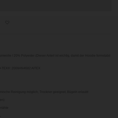
wolle / 20% Polyester (Dieser Anteil ist wichtig, damit der Hoodie formstabil
-TEX®: 2009AN4682 AITEX
mische Reinigung möglich,
Trockner geeignet,
Bügeln erlaubt
en)
nnähte
L