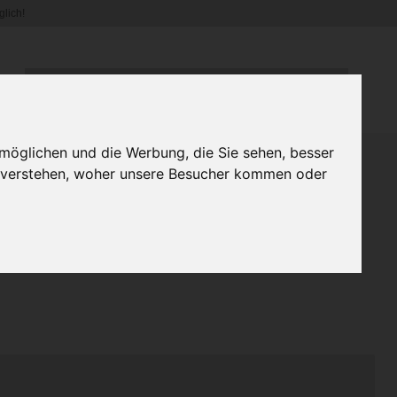
lich!
WIR VERSENDEN DERZEIT NUR INNERHALB DEUTSCHLANDS.
möglichen und die Werbung, die Sie sehen, besser
u verstehen, woher unsere Besucher kommen oder
atshirt/Hoodie Unisex "Be
tiger Druck - Urkuh Mani