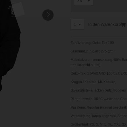
In den Warenkorb
Zertifizierung:
Oeko-Tex 100
Grammatur in g/m²:
275 g/m²
Materialzusammensetzung:
80% Baum
und farbecht bleibt)
Oeko-Tex:
STANDARD 100 by OEKO
Kragen / Kapuze:
Mit Kapuze
Sweatshirts- & jacken (Art):
Hoodies
Pflegehinweis:
30 °C waschbar,
Che
Passform:
Regular (normal geschnitt
Verarbeitung:
Innen angeraut,
Seite
Größenlauf:
XS, S, M, L, XL, XXL, 3X