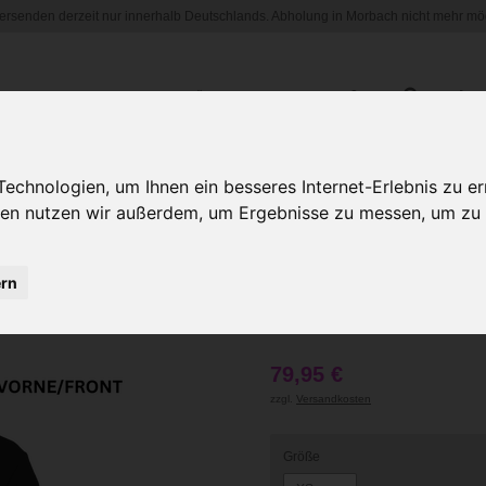
versenden derzeit nur innerhalb Deutschlands. Abholung in Morbach nicht mehr mög
HOME
SHOP
HÄNDLERBEREICH
chnologien, um Ihnen ein besseres Internet-Erlebnis zu er
gien nutzen wir außerdem, um Ergebnisse zu messen, um z
Kangaro Swe
Kuuhl" 4 Sei
ern
White/Black
79,95 €
zzgl.
Versandkosten
Größe