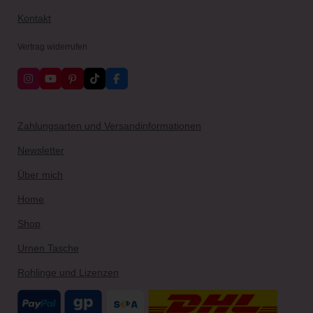
Kontakt
Vertrag widerrufen
I
Y
P
T
F
n
o
i
i
a
s
u
n
k
c
t
T
t
T
e
a
u
e
o
b
Zahlungsarten und Versandinformationen
g
b
r
k
o
r
e
e
o
Newsletter
a
s
k
m
t
Über mich
Home
Shop
Urnen Tasche
Rohlinge und Lizenzen