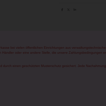
T
T
T
e
e
e
i
i
i
l
l
l
e
e
e
n
n
n
orkasse bei vielen öffentlichen Einrichtungen aus verwaltungstechnisc
rten Händler oder eine andere Stelle, die unsere Zahlungsbedingungen erf
d durch einen geschützten Musterschutz gesichert. Jede Nachahmung od