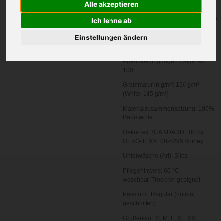
Alle akzeptieren
In den
Ich lehne ab
Warenkorb
Einstellungen ändern
Zertifizierung:
Faire
Arbeitsbedingungen
Oeko-Tex
100
Grammatur in g/m²:
150 g/m²
(White: 145 g/m²)
Materialzusammensetzung:
100%
Baumwolle
Oeko-Tex:
STANDARD 100 by
OEKO-TEX®: 08-5295 Shirley
Unterwäsche (Art):
Slips
Pflegehinweis: 6
0 °C
waschbar,
Trockner geeignet
Passform:
Regular (normal
geschnitten)
Größenlauf:
S, M, L, XL, XXL