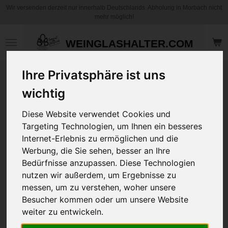
Wir versenden derzeit nur innerhalb Deutschlands. Abholung in Morbach nicht
Zum
mehr möglich!
Hauptinhalt
springen
WEINGLASHALTER.COM
Ihre Privatsphäre ist uns
Be Kuuhl Classic
Slip Herren -
wichtig
Design Print -
Diese Website verwendet Cookies und
Urkuh Mani
Targeting Technologien, um Ihnen ein besseres
White/Black
Internet-Erlebnis zu ermöglichen und die
Werbung, die Sie sehen, besser an Ihre
9,95 €
Bedürfnisse anzupassen. Diese Technologien
zzgl.
Versandkosten
nutzen wir außerdem, um Ergebnisse zu
messen, um zu verstehen, woher unsere
Größe
Besucher kommen oder um unsere Website
weiter zu entwickeln.