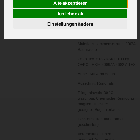
In den
Alle akzeptieren
Warenkorb
Ich lehne ab
Einstellungen ändern
Zertifizierung:
Oeko-Tex 100
Grammatur in g/m²:
155 g/m²
Materialzusammensetzung:
100%
Baumwolle
Oeko-Tex:
STANDARD 100 by
OEKO-TEX®: 2009AN4682 AITEX
Ärmel:
Kurzarm
Set-In
Ausschnitt:
Rundhals
Pflegehinweis:
30 °C
waschbar,
Chemische Reinigung
möglich,
Trockner
geeignet,
Bügeln erlaubt
Passform:
Regular (normal
geschnitten)
Verarbeitung:
Innen
angeraut,
Seitennähte