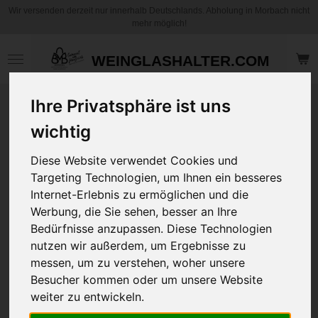
Wir versenden derzeit nur innerhalb Deutschlands. Abholung in Morbach nicht
Zum
mehr möglich!
Hauptinhalt
springen
WEINGLASHALTER.COM
Ihre Privatsphäre ist uns
T-Shirt Unisex "Be
Kuuhl" 4 Seitiger
wichtig
Druck - Urkuh Mani
Diese Website verwendet Cookies und
Color
Targeting Technologien, um Ihnen ein besseres
Internet-Erlebnis zu ermöglichen und die
29,95 €
Werbung, die Sie sehen, besser an Ihre
zzgl.
Versandkosten
Bedürfnisse anzupassen. Diese Technologien
nutzen wir außerdem, um Ergebnisse zu
Größe
messen, um zu verstehen, woher unsere
Besucher kommen oder um unsere Website
weiter zu entwickeln.