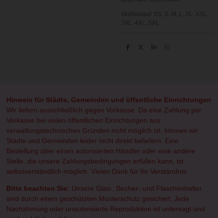
Größenlauf:
XS, S, M, L, XL, XXL,
3XL, 4XL, 5XL
T
T
T
T
e
e
e
e
i
i
i
i
l
l
l
l
e
e
e
e
n
n
n
n
Hinweis für Städte, Gemeinden und öffentliche Einrichtungen
Wir liefern ausschließlich gegen Vorkasse. Da eine Zahlung per
Vorkasse bei vielen öffentlichen Einrichtungen aus
verwaltungstechnischen Gründen nicht möglich ist, können wir
Städte und Gemeinden leider nicht direkt beliefern. Eine
Bestellung über einen autorisierten Händler oder eine andere
Stelle, die unsere Zahlungsbedingungen erfüllen kann, ist
selbstverständlich möglich. Vielen Dank für Ihr Verständnis.
Bitte beachten Sie:
Unsere Glas-, Becher- und Flaschenhalter
sind durch einen geschützten Musterschutz gesichert. Jede
Nachahmung oder unautorisierte Reproduktion ist untersagt und