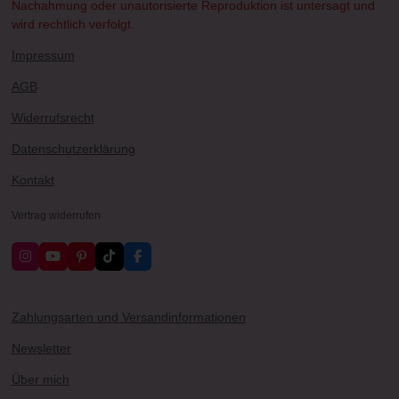
Nachahmung oder unautorisierte Reproduktion ist untersagt und
wird rechtlich verfolgt.
Impressum
AGB
Widerrufsrecht
Datenschutzerklärung
Kontakt
Vertrag widerrufen
I
Y
P
T
F
n
o
i
i
a
s
u
n
k
c
t
T
t
T
e
a
u
e
o
b
Zahlungsarten und Versandinformationen
g
b
r
k
o
r
e
e
o
Newsletter
a
s
k
m
t
Über mich