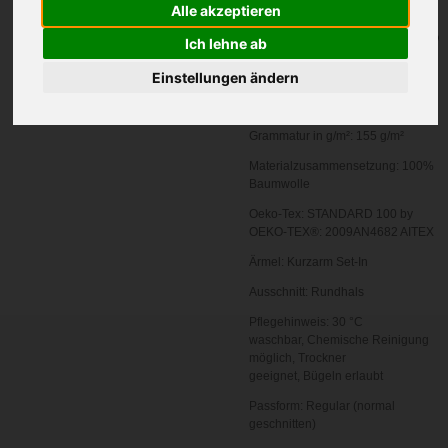
Alle akzeptieren
In den
Ich lehne ab
Warenkorb
Einstellungen ändern
Zertifizierung:
Oeko-Tex 100
Grammatur in g/m²:
155 g/m²
Materialzusammensetzung:
100%
Baumwolle
Oeko-Tex:
STANDARD 100 by
OEKO-TEX®: 2009AN4682 AITEX
Ärmel:
Kurzarm
Set-In
Ausschnitt:
Rundhals
Pflegehinweis:
30 °C
waschbar,
Chemische Reinigung
möglich,
Trockner
geeignet,
Bügeln erlaubt
Passform:
Regular (normal
geschnitten)