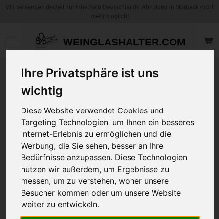
Wir versenden derzeit nur innerhalb Deutschlands. Abholung in Morbach nicht
Zum
mehr möglich!
Hauptinhalt
springen
WEINGLASHALTER.COM
Ihre Privatsphäre ist uns
T-Shirt Unisex "Be
Kuuhl" 4 Seitiger
wichtig
Druck - Köchin /
Diese Website verwendet Cookies und
Koch Berta
Targeting Technologien, um Ihnen ein besseres
White/Black
Internet-Erlebnis zu ermöglichen und die
Werbung, die Sie sehen, besser an Ihre
29,95 €
Bedürfnisse anzupassen. Diese Technologien
zzgl.
Versandkosten
nutzen wir außerdem, um Ergebnisse zu
messen, um zu verstehen, woher unsere
Größe
Besucher kommen oder um unsere Website
weiter zu entwickeln.