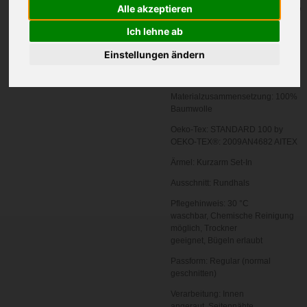
In den
Alle akzeptieren
Warenkorb
Ich lehne ab
Einstellungen ändern
Zertifizierung:
Oeko-Tex 100
Grammatur in g/m²:
155 g/m²
Materialzusammensetzung:
100%
Baumwolle
Oeko-Tex:
STANDARD 100 by
OEKO-TEX®: 2009AN4682 AITEX
Ärmel:
Kurzarm
Set-In
Ausschnitt:
Rundhals
Pflegehinweis:
30 °C
waschbar,
Chemische Reinigung
möglich,
Trockner
geeignet,
Bügeln erlaubt
Passform:
Regular (normal
geschnitten)
Verarbeitung:
Innen
angeraut,
Seitennähte