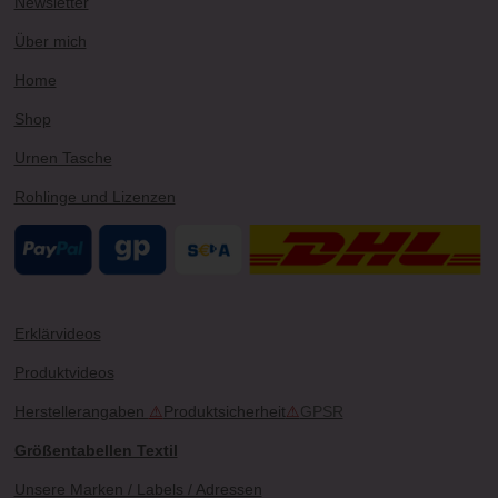
Newsletter
a
s
k
m
t
Über mich
Home
Shop
Urnen Tasche
Rohlinge und Lizenzen
Erklärvideos
Produktvideos
Herstellerangaben
⚠
Produktsicherheit
⚠
GPSR
Größentabellen Textil
Unsere Marken / Labels / Adressen