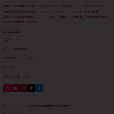
Bitte beachten Sie:
Unsere Glas-, Becher- und Flaschenhalter
sind durch einen geschützten Musterschutz gesichert. Jede
Nachahmung oder unautorisierte Reproduktion ist untersagt und
wird rechtlich verfolgt.
Impressum
AGB
Widerrufsrecht
Datenschutzerklärung
Kontakt
Vertrag widerrufen
I
Y
P
T
F
n
o
i
i
a
s
u
n
k
c
t
T
t
T
e
a
u
e
o
b
Zahlungsarten und Versandinformationen
g
b
r
k
o
r
e
e
o