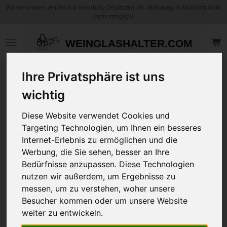
Wir versenden derzeit nur innerhalb Deutschlands. Abholung in Morbach nicht
Zum
mehr möglich!
Hauptinhalt
springen
WEINGLASHALTER.COM
Ihre Privatsphäre ist uns
T-Shirt Rainbow
Line Unisex "Ich
wichtig
bin Mensch.
Punkt!"
Diese Website verwendet Cookies und
Targeting Technologien, um Ihnen ein besseres
Internet-Erlebnis zu ermöglichen und die
24,95 €
Werbung, die Sie sehen, besser an Ihre
zzgl.
Versandkosten
Bedürfnisse anzupassen. Diese Technologien
nutzen wir außerdem, um Ergebnisse zu
Größe
messen, um zu verstehen, woher unsere
Besucher kommen oder um unsere Website
weiter zu entwickeln.