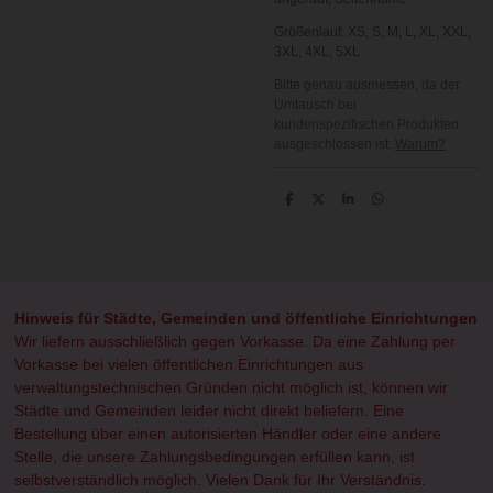
Größenlauf:
XS, S, M, L, XL, XXL,
3XL, 4XL, 5XL
Bitte genau ausmessen, da der
Umtausch bei
kundenspezifischen Produkten
ausgeschlossen ist.
Warum?
T
T
T
T
e
e
e
e
i
i
i
i
l
l
l
l
e
e
e
e
n
n
n
n
Hinweis für Städte, Gemeinden und öffentliche Einrichtungen
Wir liefern ausschließlich gegen Vorkasse. Da eine Zahlung per
Vorkasse bei vielen öffentlichen Einrichtungen aus
verwaltungstechnischen Gründen nicht möglich ist, können wir
Städte und Gemeinden leider nicht direkt beliefern. Eine
Bestellung über einen autorisierten Händler oder eine andere
Stelle, die unsere Zahlungsbedingungen erfüllen kann, ist
selbstverständlich möglich. Vielen Dank für Ihr Verständnis.