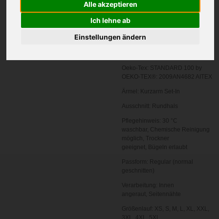
Alle akzeptieren
Zertifizierung:
Oeko-Tex 100
Ich lehne ab
Grammatur in g/m²:
155 g/m²
Einstellungen ändern
Materialzusammensetzung:
100%
Baumwolle
Oeko-Tex:
STANDARD 100 by
OEKO-TEX®: 2009AN4682 AITEX
Ärmel:
Kurzarm
Set-In
Ausschnitt:
Rundhals
Pflegehinweis:
30 °C
waschbar,
Chemische Reinigung
möglich,
Trockner
geeignet,
Bügeln erlaubt
Passform:
Regular (normal
geschnitten)
Verarbeitung:
Innen
angeraut,
Seitennähte
Größenlauf:
XS, S, M, L, XL, XXL,
3XL, 4XL, 5XL