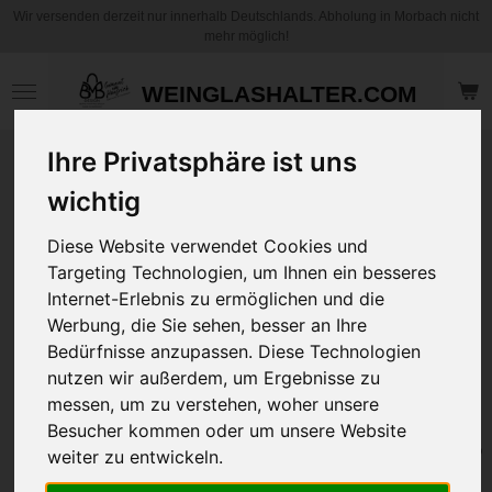
Wir versenden derzeit nur innerhalb Deutschlands. Abholung in Morbach nicht
Zum
mehr möglich!
Hauptinhalt
springen
WEINGLASHALTER.COM
Ihre Privatsphäre ist uns
T-Shirt Rainbow
Line Unisex "Herz"
wichtig
Diese Website verwendet Cookies und
24,95 €
Targeting Technologien, um Ihnen ein besseres
zzgl.
Versandkosten
Internet-Erlebnis zu ermöglichen und die
Werbung, die Sie sehen, besser an Ihre
Größe
Bedürfnisse anzupassen. Diese Technologien
nutzen wir außerdem, um Ergebnisse zu
messen, um zu verstehen, woher unsere
Besucher kommen oder um unsere Website
In den
weiter zu entwickeln.
Warenkorb