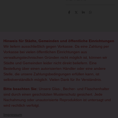
T
T
T
T
e
e
e
e
i
i
i
i
l
l
l
l
e
e
e
e
n
n
n
n
Hinweis für Städte, Gemeinden und öffentliche Einrichtungen
Wir liefern ausschließlich gegen Vorkasse. Da eine Zahlung per
Vorkasse bei vielen öffentlichen Einrichtungen aus
verwaltungstechnischen Gründen nicht möglich ist, können wir
Städte und Gemeinden leider nicht direkt beliefern. Eine
Bestellung über einen autorisierten Händler oder eine andere
Stelle, die unsere Zahlungsbedingungen erfüllen kann, ist
selbstverständlich möglich. Vielen Dank für Ihr Verständnis.
Bitte beachten Sie:
Unsere Glas-, Becher- und Flaschenhalter
sind durch einen geschützten Musterschutz gesichert. Jede
Nachahmung oder unautorisierte Reproduktion ist untersagt und
wird rechtlich verfolgt.
Impressum