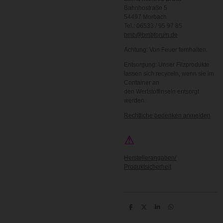
Bahnhostraße 5
54497 Morbach
Tel.: 06533 / 95 97 85
bmb@bmbforum.de
Achtung: Von Feuer fernhalten.
Entsorgung: Unser Filzprodukte
lassen sich recyceln, wenn sie im
Container an
den Wertstoffinseln entsorgt
werden.
Rechtliche bedenken anmelden
⚠
Herstellerangaben/
Produktsicherheit
T
T
T
T
e
e
e
e
i
i
i
i