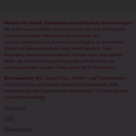
l
l
l
l
e
e
e
e
n
n
n
n
Hinweis für Städte, Gemeinden und öffentliche Einrichtungen
Wir liefern ausschließlich gegen Vorkasse. Da eine Zahlung per
Vorkasse bei vielen öffentlichen Einrichtungen aus
verwaltungstechnischen Gründen nicht möglich ist, können wir
Städte und Gemeinden leider nicht direkt beliefern. Eine
Bestellung über einen autorisierten Händler oder eine andere
Stelle, die unsere Zahlungsbedingungen erfüllen kann, ist
selbstverständlich möglich. Vielen Dank für Ihr Verständnis.
Bitte beachten Sie:
Unsere Glas-, Becher- und Flaschenhalter
sind durch einen geschützten Musterschutz gesichert. Jede
Nachahmung oder unautorisierte Reproduktion ist untersagt und
wird rechtlich verfolgt.
Impressum
AGB
Widerrufsrecht