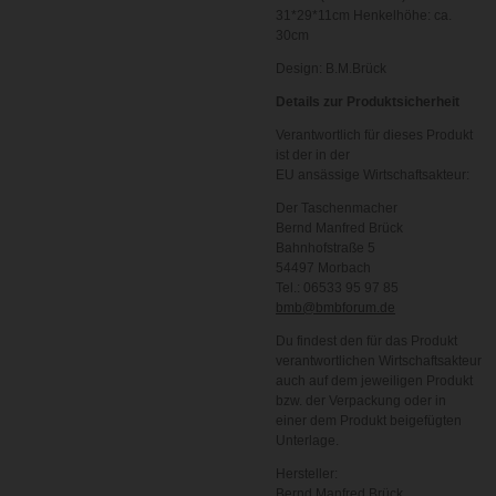
31*29*11cm Henkelhöhe: ca.
30cm
Design: B.M.Brück
Details zur Produktsicherheit
Verantwortlich für dieses Produkt
ist der in der
EU ansässige Wirtschaftsakteur:
Der Taschenmacher
Bernd Manfred Brück
Bahnhofstraße 5
54497 Morbach
Tel.: 06533 95 97 85
bmb@bmbforum.de
Du findest den für das Produkt
verantwortlichen Wirtschaftsakteur
auch auf dem jeweiligen Produkt
bzw. der Verpackung oder in
einer dem Produkt beigefügten
Unterlage.
Hersteller:
Bernd Manfred Brück