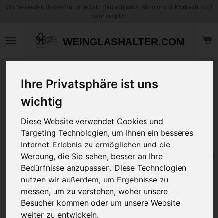
Wir versenden derzeit nur innerhalb Deutschlands. Abholung in Morbach nicht
Zum
mehr möglich!
Hauptinhalt
springen
WEINGLASHALTER.COM
Pin up Hand und
Ihre Privatsphäre ist uns
Schultertasche
"Woman Türkis"
wichtig
Diese Website verwendet Cookies und
59,95 €
Targeting Technologien, um Ihnen ein besseres
zzgl.
Versandkosten
Internet-Erlebnis zu ermöglichen und die
In den
Werbung, die Sie sehen, besser an Ihre
Warenkorb
Bedürfnisse anzupassen. Diese Technologien
nutzen wir außerdem, um Ergebnisse zu
Artikelnummer:
PUTL
messen, um zu verstehen, woher unsere
Besucher kommen oder um unsere Website
Die BMB Design Pin-up Tasche
wiegt nur 380g und ist dennoch
weiter zu entwickeln.