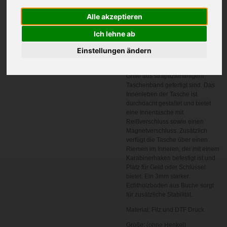
äußerst stabil. Dank des
vollflächigen DTF-Drucks fühlt
Alle akzeptieren
sich die Tasche wie echtes
Softleder an. Das farbenfrohe
Ich lehne ab
Design wurde speziell für diese
Taschenserie entwickelt. Das
Einstellungen ändern
Grundmaterial besteht aus
recyceltem Filz, während die
Griffe aus strapazierfähigem
Taschenband gefertigt sind. Das
Innenleben der Tasche ist
durchdacht gestaltet und bietet
eine Innentasche mit
Reißverschluss sowie einen
Magnetverschluss. Zusätzlich
verfügt die Tasche über einen
Riemen im Inneren, der mit einem
Karabinerhaken befestigt ist und
Platz für Geld oder Schlüssel
bietet. Ein 3mm starker
Echtholzboden aus Buche sorgt
für zusätzliche Stabilität.
Material: Filz und DTF Druck
Größe: (ohne Henkel)