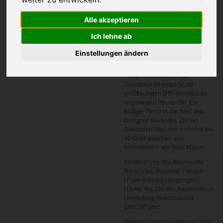
In den
Alle akzeptieren
Warenkorb
Ich lehne ab
Artikelnummer:
PUS
Einstellungen ändern
Erlebe Farbenpracht in deinem
Alltag. Das BMB Design
Sweatshirt ist gespickt mit
großflächigen DTF-Drucken im
angesagten Pin-up-Stil. Ein
lustiger Trend in der Welt des
Designer-Modestils. Dieses
Sweatshirt lässt sich mühelos bei
40 Grad waschen und
bedenkenlos von links bügeln.
Zertifizierung: Bio-Baumwolle
Recycelter: Polyester / Vegan
/ Faire Arbeitsbedingungen
/ Oeko-Tex 100 Bio-Baumwolle in
Umstellung Grammatur in
g/m²280 g/m²
Materialzusammensetzung: 80%