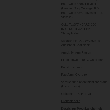
Baumwolle / 20% Polyester
(Heather Grey Melange: 85%
Baumwolle / 8% Polyester / 7%
Viskose)
Oeko-TexSTANDARD 100
by OEKO-TEX®: 14449
Shirley Meliert
Sweatshirts: (Art)Sweatshirts
Ausschnitt Boat-Neck
Ärmel: 3/4 Arm Raglan
Pflegehinweis: 40 °C waschbar
Bügeln: erlaubt
Passform: Oversize
VerarbeitungInnen: nicht angeraut
(French Terry)
Größenlauf: S, M, L, XL
Größentabelle
Details zur Produktsicherheit