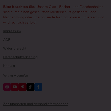
Bitte beachten Sie:
Unsere Glas-, Becher- und Flaschenhalter
sind durch einen geschützten Musterschutz gesichert. Jede
Nachahmung oder unautorisierte Reproduktion ist untersagt und
wird rechtlich verfolgt.
Impressum
AGB
Widerrufsrecht
Datenschutzerklärung
Kontakt
Vertrag widerrufen
I
Y
P
T
F
n
o
i
i
a
s
u
n
k
c
t
T
t
T
e
a
u
e
o
b
Zahlungsarten und Versandinformationen
g
b
r
k
o
r
e
e
o