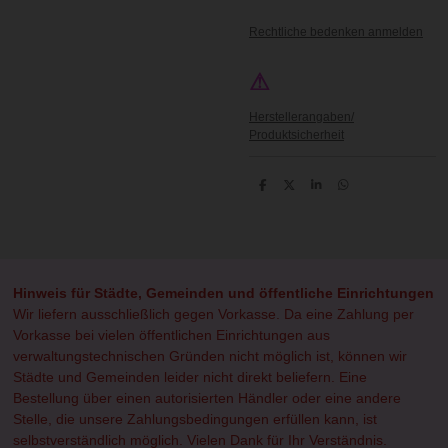
Rechtliche bedenken anmelden
⚠
Herstellerangaben/
Produktsicherheit
T
T
T
T
e
e
e
e
i
i
i
i
l
l
l
l
e
e
e
e
n
n
n
n
Hinweis für Städte, Gemeinden und öffentliche Einrichtungen
Wir liefern ausschließlich gegen Vorkasse. Da eine Zahlung per
Vorkasse bei vielen öffentlichen Einrichtungen aus
verwaltungstechnischen Gründen nicht möglich ist, können wir
Städte und Gemeinden leider nicht direkt beliefern. Eine
Bestellung über einen autorisierten Händler oder eine andere
Stelle, die unsere Zahlungsbedingungen erfüllen kann, ist
selbstverständlich möglich. Vielen Dank für Ihr Verständnis.