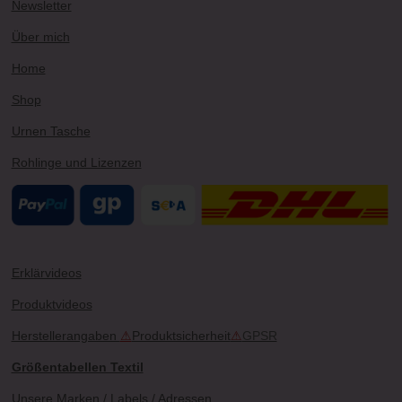
Newsletter
a
s
k
m
t
Über mich
Home
Shop
Urnen Tasche
Rohlinge und Lizenzen
Erklärvideos
Produktvideos
Herstellerangaben
⚠
Produktsicherheit
⚠
GPSR
Größentabellen Textil
Unsere Marken / Labels / Adressen