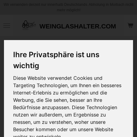
Wir versenden derzeit nur innerhalb Deutschlands. Abholung in Morbach nicht
Zum
mehr möglich!
Hauptinhalt
springen
WEINGLASHALTER.COM
Flash Dance BMB
Ihre Privatsphäre ist uns
Design Sweat Shirt
Unisex mit Pin up
wichtig
Print Grau
Diese Website verwendet Cookies und
NEU
Targeting Technologien, um Ihnen ein besseres
149,95 €
Internet-Erlebnis zu ermöglichen und die
zzgl.
Versandkosten
Werbung, die Sie sehen, besser an Ihre
Bedürfnisse anzupassen. Diese Technologien
nutzen wir außerdem, um Ergebnisse zu
Größe (Übergröße)
messen, um zu verstehen, woher unsere
Besucher kommen oder um unsere Website
weiter zu entwickeln.