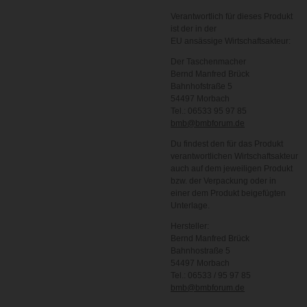
Verantwortlich für dieses Produkt
ist der in der
EU ansässige Wirtschaftsakteur:
Der Taschenmacher
Bernd Manfred Brück
Bahnhofstraße 5
54497 Morbach
Tel.: 06533 95 97 85
bmb@bmbforum.de
Du findest den für das Produkt
verantwortlichen Wirtschaftsakteur
auch auf dem jeweiligen Produkt
bzw. der Verpackung oder in
einer dem Produkt beigefügten
Unterlage.
Hersteller:
Bernd Manfred Brück
Bahnhostraße 5
54497 Morbach
Tel.: 06533 / 95 97 85
bmb@bmbforum.de