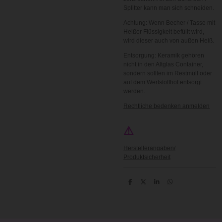
Splitter kann man sich schneiden.
Achtung: Wenn Becher / Tasse mit
Heißer Flüssigkeit befüllt wird,
wird dieser auch von außen Heiß.
Entsorgung: Keramik gehören
nicht in den Altglas Container,
sondern sollten im Restmüll oder
auf dem Wertstoffhof entsorgt
werden.
Rechtliche bedenken anmelden
⚠
Herstellerangaben/
Produktsicherheit
T
T
T
T
e
e
e
e
i
i
i
i
l
l
l
l
e
e
e
e
n
n
n
n