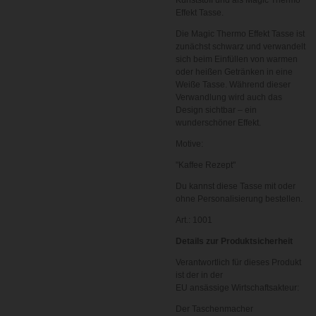
Effekt Tasse.
Die Magic Thermo Effekt Tasse ist
zunächst schwarz und verwandelt
sich beim Einfüllen von warmen
oder heißen Getränken in eine
Weiße Tasse. Während dieser
Verwandlung wird auch das
Design sichtbar – ein
wunderschöner Effekt.
Motive:
"Kaffee Rezept"
Du kannst diese Tasse mit oder
ohne Personalisierung bestellen.
Art.: 1001
Details zur Produktsicherheit
Verantwortlich für dieses Produkt
ist der in der
EU ansässige Wirtschaftsakteur:
Der Taschenmacher