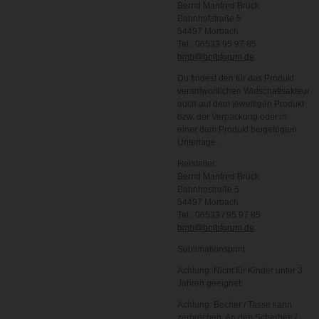
Bernd Manfred Brück
Bahnhofstraße 5
54497 Morbach
Tel.: 06533 95 97 85
bmb@bmbforum.de
Du findest den für das Produkt
verantwortlichen Wirtschaftsakteur
auch auf dem jeweiligen Produkt
bzw. der Verpackung oder in
einer dem Produkt beigefügten
Unterlage.
Hersteller:
Bernd Manfred Brück
Bahnhostraße 5
54497 Morbach
Tel.: 06533 / 95 97 85
bmb@bmbforum.de
Sublimationsprint
Achtung: Nicht für Kinder unter 3
Jahren geeignet.
Achtung: Becher / Tasse kann
zerbrechen. An den Scherben /