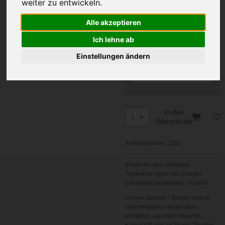
weiter zu entwickeln.
Alle akzeptieren
Ihr Name
Dieser Name kommt
Ich lehne ab
zusätzlich auf die Tasse als
Einstellungen ändern
Vertrauensarzt Dr. Ihr Name
In den
Warenkorb
Artikelnummer:
1001
Entdecke das ultimative
Trinkvergnügen mit unseren
individuell gestalteten Tassen!
Unsere Becher / Tassen sind in
verschiedenen Materialien
erhältlich, darunter Keramik,
Kunststoff und als Magic Thermo