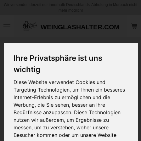
Wir versenden derzeit nur innerhalb Deutschlands. Abholung in Morbach nicht
Zum
mehr möglich!
Hauptinhalt
springen
WEINGLASHALTER.COM
Motiv Kaffee
Becher / Tasse -
Ihre Privatsphäre ist uns
Kaffee Privat
wichtig
Rezept -
Personalisierbar
Diese Website verwendet Cookies und
Targeting Technologien, um Ihnen ein besseres
12,95 €
Internet-Erlebnis zu ermöglichen und die
zzgl.
Versandkosten
Werbung, die Sie sehen, besser an Ihre
Bedürfnisse anzupassen. Diese Technologien
Art
nutzen wir außerdem, um Ergebnisse zu
messen, um zu verstehen, woher unsere
Besucher kommen oder um unsere Website
Ihr Wunschname